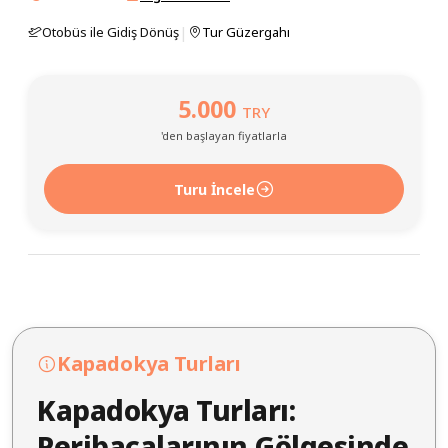
|
Otobüs ile Gidiş Dönüş
Tur Güzergahı
5.000
TRY
'den başlayan fiyatlarla
Turu İncele
Kapadokya Turları
Kapadokya Turları:
Peribacalarının Gölgesinde