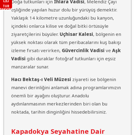
Doğa tutkunları için
Ihlara Vadisi
, Melendiz Çayı
TUR
eşliğinde yapılan huzur dolu bir yürüyüş demektir.
TAKVIMI
Yaklaşık 14 kilometre uzunluğundaki bu kanyon,
içindeki onlarca kilise ve doğal bitki örtüsüyle
ziyaretçilerini büyüler.
Uçhisar Kalesi
, bölgenin en
yüksek noktası olarak tüm peribacalarını kuş bakışı
izleme fırsatı verirken,
Güvercinlik Vadisi
ve
Aşk
Vadisi
gibi duraklar fotoğraf tutkunları için eşsiz
manzaralar sunar.
Hacı Bektaş-ı Veli Müzesi
ziyareti ise bölgenin
manevi derinliğini anlamak adına programlarımızın
önemli bir ayağını oluşturur. Anadolu
aydınlanmasının merkezlerinden biri olan bu
noktada, tarihin dinginliğini hissedebilirsiniz.
Kapadokya Seyahatine Dair