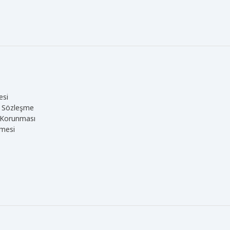
esi
ve Sözleşme
in Korunması
şmesi