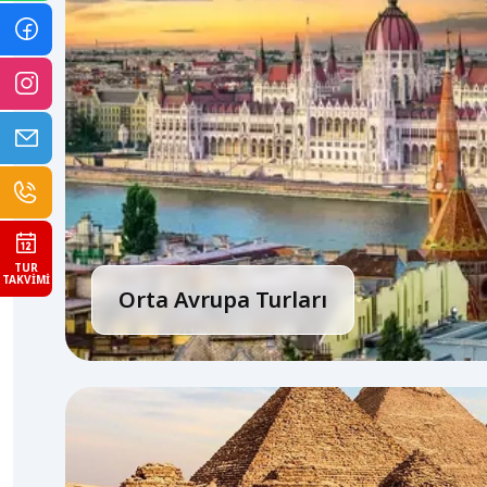
TUR
TAKVIMI
Orta Avrupa Turları