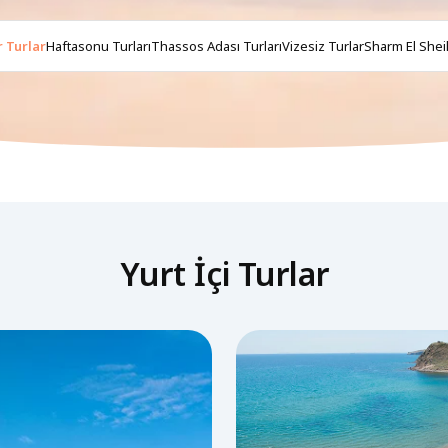
 Turlar
Haftasonu Turları
Thassos Adası Turları
Vizesiz Turlar
Sharm El Sheik
Yurt İçi Turlar