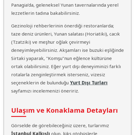
Panagia’da, geleneksel Yunan tavernalarında yerel
lezzetlerin tadına bakabilirsiniz.
Gezinoloji rehberlerinin önerdiği restoranlarda;
taze deniz ürünleri, Yunan salatası (Horiatiki), cacık
(Tzatziki) ve meşhur oğlak çevirmeyi
deneyimleyebilirsiniz. Akşamları ise buzuki eşliğinde
Sirtaki yaparak, "Komşu"nun eğlence kültürüne
ortak olabilirsiniz. Eğer yurt dışı deneyiminizi farklı
rotalarla zenginleştirmek isterseniz, vizesiz
seçeneklerin de bulunduğu
Yurt Dışı Turları
sayfamızı incelemenizi öneririz.
Ulaşım ve Konaklama Detayları
Görselde de görebileceğiniz üzere, turlarımız
İstanbul Kalkışlı
olup, lüks otobüslerle