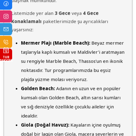
ulaşmak mümkündür.
Listemizde yer alan
3 Gece
veya
4 Gece
Konaklamalı
paketlerimizde şu ayrıcalıkları
yaşarsınız:
Mermer Plajı (Marble Beach):
Beyaz mermer
taşlarıyla kaplı kumsalı ve Maldivler’i aratmayan
TUR
su rengiyle Marble Beach, Thassos’un en ikonik
TAKVIMI
noktasıdır. Tur programlarımızda bu eşsiz
plajda yüzme molası veriyoruz.
Golden Beach:
Adanın en uzun ve en popüler
kumsalı olan Golden Beach, altın sarısı kumları
ve sığ deniziyle özellikle çocuklu aileler için
idealdir.
Giola (Doğal Havuz):
Kayaların içine oyulmuş
doğal bir lagün olan Giola, macera severlerin ve