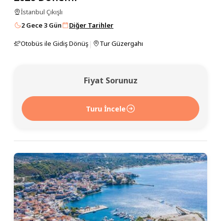
İstanbul Çıkışlı
2 Gece 3 Gün
Diğer Tarihler
|
Otobüs ile Gidiş Dönüş
Tur Güzergahı
Fiyat Sorunuz
Turu İncele