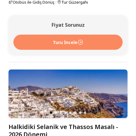
|
Otobüs ile Gidiş Dönüş
Tur Güzergahı
Fiyat Sorunuz
Turu İncele
Halkidiki Selanik ve Thassos Masalı -
2026 Dönemi