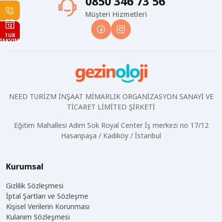
0850 346 73 56
Müşteri Hizmetleri
TUR
TAKVIMI
NEED TURİZM İNŞAAT MİMARLIK ORGANİZASYON SANAYİ VE
TİCARET LİMİTED ŞİRKETİ
Eğitim Mahallesi Adım Sok Royal Center İş merkezi no 17/12
Hasanpaşa / Kadıköy / İstanbul
Kurumsal
Gizlilik Sözleşmesi
İptal Şartları ve Sözleşme
Kişisel Verilerin Korunması
Kulanım Sözleşmesi